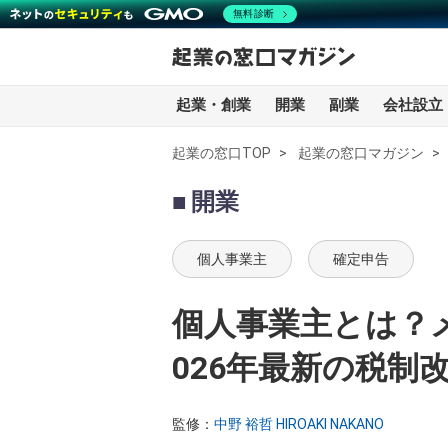
無料診断
起業・創業
開業
副業
会社設立
起業の窓口TOP
起業の窓口マガジン
全記事一覧
開業
起業・創業
個人事業主
確定申告
開業
個人事業主とは？
副業
026年最新の税制
会社設立・法人化
監修：
中野 裕哲 HIROAKI NAKANO
会計