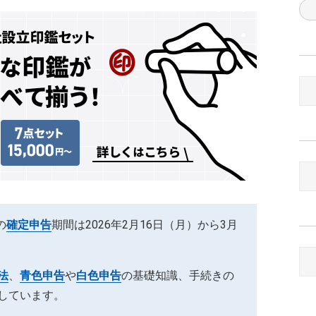
の
確定申告
期間は2026年2月16日（月）から3月
法
、
青色申告
や
白色申告
の基礎知識、手続きの
しています。