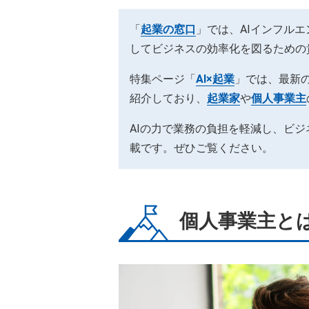
「
起業の窓口
」では、AIインフル
してビジネスの効率化を図るための
特集ページ「
AI×起業
」では、最新の
紹介しており、
起業家
や
個人事業主
AIの力で業務の負担を軽減し、ビ
載です。ぜひご覧ください。
個人事業主と