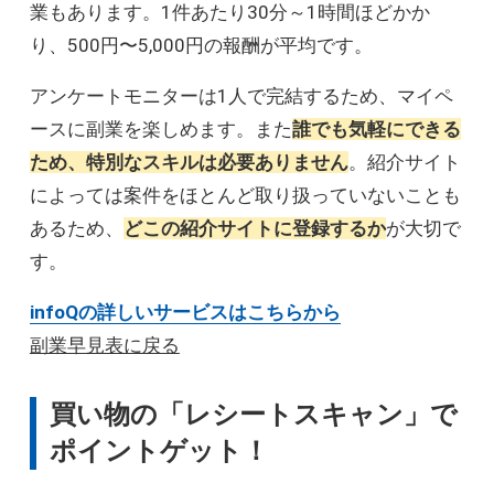
業もあります。1件あたり30分～1時間ほどかか
小
C
写真販売
り、500円〜5,000円の報酬が平均です。
小
C
LINEスタンプ販売
アンケートモニターは1人で完結するため、マイペ
ースに副業を楽しめます。また
誰でも気軽にできる
大
C
翻訳・通訳
ため、特別なスキルは必要ありません
。紹介サイト
によっては案件をほとんど取り扱っていないことも
大
C
セミナー講師
あるため、
どこの紹介サイトに登録するか
が大切で
す。
大
C
コンテンツ販売
infoQの詳しいサービスはこちらから
大
C
ベビーシッター
副業早見表に戻る
大
C
スポーツトレーナー・インストラクター
買い物の「レシートスキャン」で
ポイントゲット！
中
C
ネイリスト