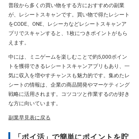
中
普段から多くの買い物をする方におすすめの副業
C
ハンドメイド品の販売
が、レシートスキャンです。買い物で得たレシート
中
C
オリジナルグッズ販売
をCODE、ONE、レシーカなどレシートスキャンア
プリでスキャンすると、1枚につきポイントがもら
大
D
株式投資
えます。
大
D
FX
中には、ミニゲームを楽しむことで約5,000ポイン
トを獲得できるレシートスキャンアプリもあり、一
大
D
仮想通貨
気に収入を増やすチャンスも魅力的です。集めたレ
シートの情報は、企業の商品開発やマーケティング
大
D
NFT（Non-Fungible Token）
戦略に活用されます。コツコツと作業するのが好き
な方に向いています。
大
D
クラウドソーシング
副業早見表に戻る
大
D
不動産投資
「ポイ活」で簡単にポイントを貯