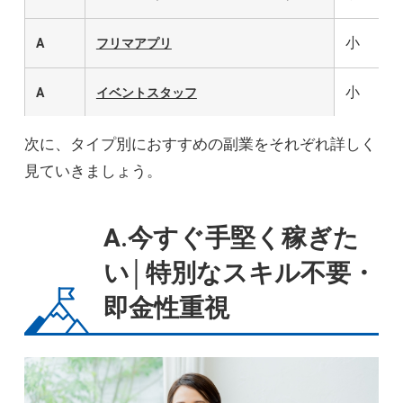
小
A
フリマアプリ
小
A
イベントスタッフ
小
次に、タイプ別におすすめの副業をそれぞれ詳しく
A
引っ越し作業
見ていきましょう。
小
A
デリバリースタッフ
A.今すぐ手堅く稼ぎた
中
A
家事代行
い│特別なスキル不要・
中
A
農業
即金性重視
大
A
治験
小
B
データ入力