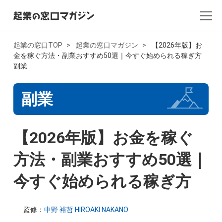
起業の窓口TOP
起業の窓口マガジン
【2026年版】お
金を稼ぐ方法・副業おすすめ50選｜今すぐ始められる稼ぎ方
全記事一覧
副業
起業・創業
副業
開業
【2026年版】お金を稼ぐ
副業
方法・副業おすすめ50選｜
会社設立・法人化
今すぐ始められる稼ぎ方
会計
AI×起業
監修：
中野 裕哲 HIROAKI NAKANO