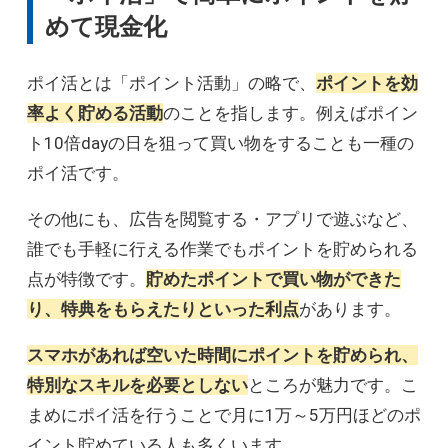
大
D
駐車場経営
めて現金化
大
D
駐車場レンタルサービス
ポイ活とは「ポイント活動」の略で、
ポイントを効
率よく貯める活動
のことを指します。例えばポイン
大
D
コインランドリー経営
ト10倍dayの日を狙って買い物をすることも一種の
大
ポイ活です。
D
民泊
その他にも、広告を閲覧する・アプリで遊ぶなど、
誰でも手軽に行える作業でもポイントを貯められる
点が特徴です。
貯めたポイントで買い物ができた
り、特典をもらえたりといった利点
があります。
スマホがあれば空いた時間にポイントを貯められ、
特別なスキルを必要としない
ところが魅力です。こ
まめにポイ活を行うことで月に1万～5万円ほどのポ
イント貯めている人も多くいます。