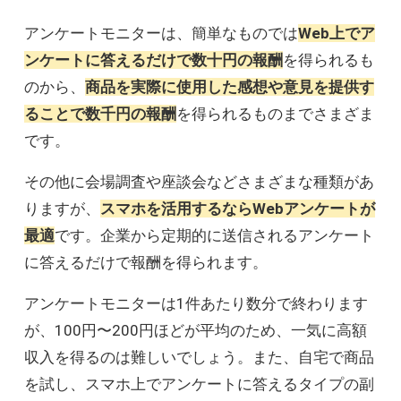
大
B
SNS運用代行
アンケートモニターは、簡単なものでは
Web上でア
ンケートに答えるだけで数十円の報酬
を得られるも
中
B
ライブ配信
のから、
商品を実際に使用した感想や意見を提供す
ることで数千円の報酬
を得られるものまでさまざま
中
B
せどり
です。
大
C
プログラミング
その他に会場調査や座談会などさまざまな種類があ
りますが、
スマホを活用するならWebアンケートが
大
C
Webデザイナー
最適
です。企業から定期的に送信されるアンケート
に答えるだけで報酬を得られます。
大
C
Webマーケティング
アンケートモニターは1件あたり数分で終わります
中
C
動画編集
が、100円〜200円ほどが平均のため、一気に高額
収入を得るのは難しいでしょう。また、自宅で商品
中
C
イラスト販売
を試し、スマホ上でアンケートに答えるタイプの副