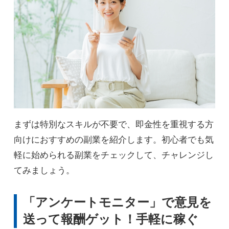
小
B
文字起こし
中
B
採点・添削
大
B
オンライン秘書
中
B
オンラインアシスタント
まずは特別なスキルが不要で、即金性を重視する方
小
B
テレアポ業務
向けにおすすめの副業を紹介します。初心者でも気
軽に始められる副業をチェックして、チャレンジし
中
B
Webライター
てみましょう。
中
B
ブログ
「アンケートモニター」で意見を
大
送って報酬ゲット！手軽に稼ぐ
B
アフィリエイト