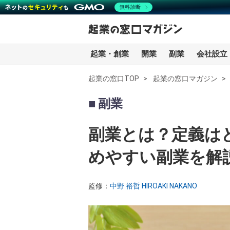
無料診断
起業・創業
開業
副業
会社設立
起業の窓口TOP
起業の窓口マガジン
全記事一覧
副業
起業・創業
副業とは？定義は
開業
めやすい副業を解
副業
監修：
中野 裕哲 HIROAKI NAKANO
会社設立・法人化
会計