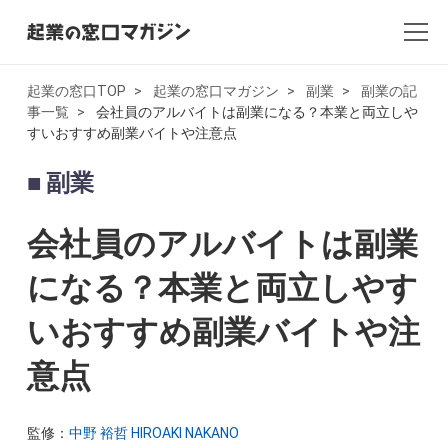
起業の窓口TOP
起業の窓口マガジン
副業
副業の記
事一覧
会社員のアルバイトは副業になる？本業と両立しや
全記事一覧
すいおすすめ副業バイトや注意点
起業・創業
副業
開業
会社員のアルバイトは副業
副業
になる？本業と両立しやす
いおすすめ副業バイトや注
会社設立・法人化
意点
会計
AI×起業
監修：
中野 裕哲 HIROAKI NAKANO