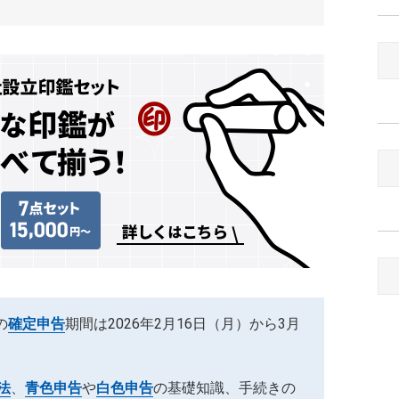
の
確定申告
期間は2026年2月16日（月）から3月
法
、
青色申告
や
白色申告
の基礎知識、手続きの