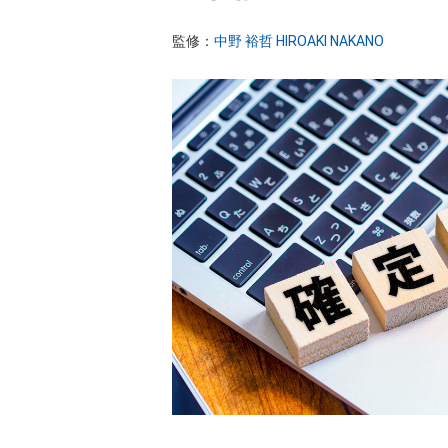
AI×起業
監修：
中野 裕哲 HIROAKI NAKANO
起業家インタビュー