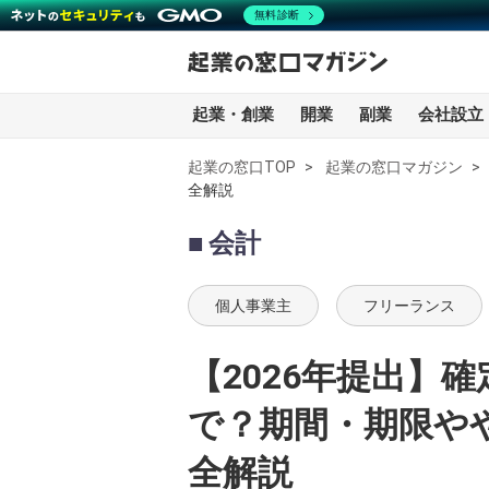
無料診断
起業・創業
開業
副業
会社設立
起業の窓口TOP
起業の窓口マガジン
全解説
全記事一覧
会計
起業・創業
個人事業主
フリーランス
開業
【2026年提出】
副業
で？期間・期限や
会社設立・法人化
全解説
会計