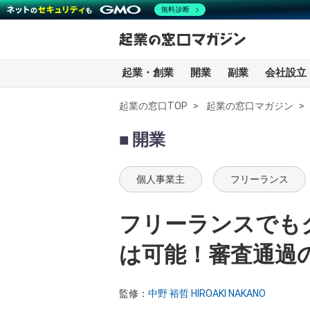
無料診断
起業・創業
開業
副業
会社設立
起業の窓口TOP
起業の窓口マガジン
全記事一覧
開業
起業・創業
個人事業主
フリーランス
開業
フリーランスでも
副業
は可能！審査通過
会社設立・法人化
監修：
中野 裕哲 HIROAKI NAKANO
会計