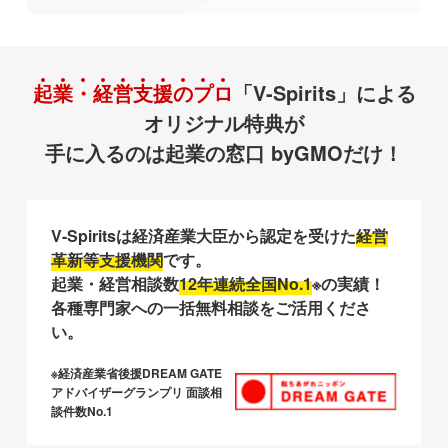
起
業
・
経
営
支
援
の
プ
ロ
「V-Spirits」による
オリジナル特典が
手に入るのは起業の窓口 byGMOだけ！
V-Spiritsは経済産業大臣から認定を受けた
経営
革新等支援機関
です。
起業・経営相談数
12年連続全国No.1
※の実績！
各種専門家への一括無料相談をご活用くださ
い。
※経済産業省後援DREAM GATE
アドバイザーグランプリ 面談相
談件数No.1