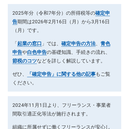
2025年分（令和7年分）の所得税等の
確定申
告
期間は2026年2月16日（月）から3月16日
（月）です。
「
起業の窓口
」では、
確定申告の方法
、
青色
申告
や
白色申告
の基礎知識、手続きの流れ、
節税のコツ
などを詳しく解説しています。
ぜひ、
「確定申告」に関する他の記事
もご覧
ください。
2024年11月1日より、フリーランス・事業者
間取引適正化等法が施行されます。
組織に所属せずに働くフリーランスが安心し