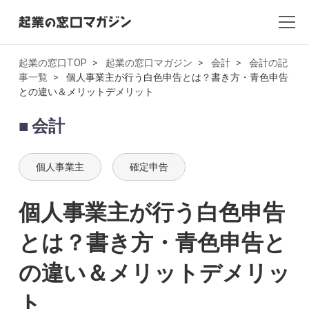
起業の窓口TOP
起業の窓口マガジン
会計
会計の記
事一覧
個人事業主が行う白色申告とは？書き方・青色申告
全記事一覧
との違い＆メリットデメリット
起業・創業
会計
開業
個人事業主
確定申告
副業
個人事業主が行う白色申告
会社設立・法人化
とは？書き方・青色申告と
会計
の違い＆メリットデメリッ
AI×起業
ト