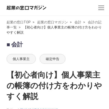
起業の窓口TOP
起業の窓口マガジン
会計
会計の記
事一覧
【初心者向け】個人事業主の帳簿の付け方をわかり
全記事一覧
やすく解説
起業・創業
会計
開業
個人事業主
確定申告
副業
【初心者向け】個人事業主
会社設立・法人化
の帳簿の付け方をわかりや
会計
すく解説
AI×起業