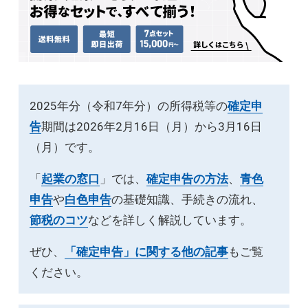
2025年分（令和7年分）の所得税等の
確定申
告
期間は2026年2月16日（月）から3月16日
（月）です。
「
起業の窓口
」では、
確定申告の方法
、
青色
申告
や
白色申告
の基礎知識、手続きの流れ、
節税のコツ
などを詳しく解説しています。
ぜひ、
「確定申告」に関する他の記事
もご覧
ください。