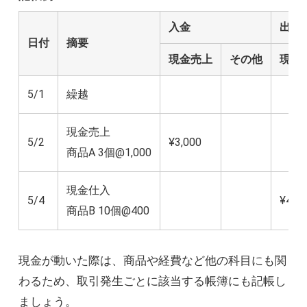
入金
出金
日付
摘要
現金売上
その他
現金
5/1
繰越
現金売上
5/2
¥3,000
商品A 3個@1,000
現金仕入
5/4
¥4,00
商品B 10個@400
現金が動いた際は、商品や経費など他の科目にも関
わるため、取引発生ごとに該当する帳簿にも記帳し
ましょう。