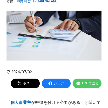
監修：
中野 裕哲 HIROAKI NAKANO
起業家インタビュー
Powered by
2026/07/02
ポスト
シェア
LINEで送る
「
個人事業主
が帳簿を付ける必要がある」と聞いて