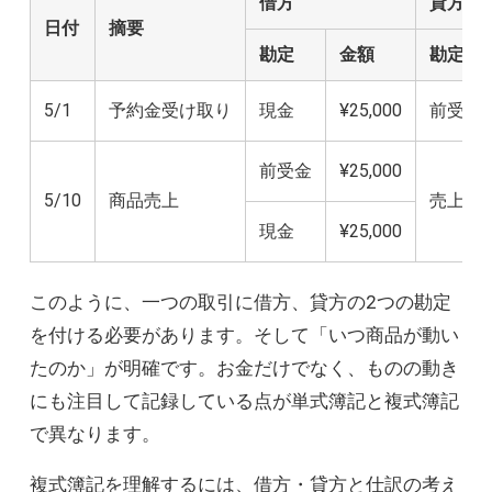
借方
貸方
日付
摘要
勘定
金額
勘定
5/1
予約金受け取り
現金
¥25,000
前受金
前受金
¥25,000
5/10
商品売上
売上
現金
¥25,000
このように、一つの取引に借方、貸方の2つの勘定
を付ける必要があります。そして「いつ商品が動い
たのか」が明確です。お金だけでなく、ものの動き
にも注目して記録している点が単式簿記と複式簿記
で異なります。
複式簿記を理解するには、借方・貸方と仕訳の考え