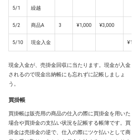
5/1
繰越
5/2
商品A
3
¥1,000
¥3,000
5/10
現金入金
¥10,0
現金入金が、売掛金回収に当たります。現金が入金
されるので現金出納帳にも忘れずに記帳しましょ
う。
買掛帳
買掛帳は販売用の商品の仕入の際に買掛金を用いた
場合や買掛金の支払い状況を記帳する帳簿です。買
掛金は売掛金の逆で、仕入の際にツケ払いとして商