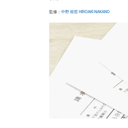
AI×起業
監修：
中野 裕哲 HIROAKI NAKANO
起業家インタビュー