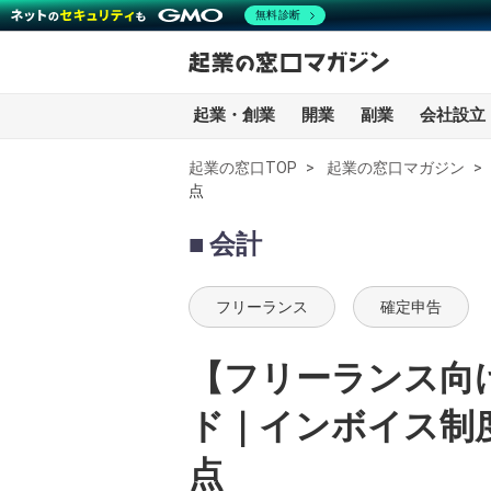
無料診断
起業・創業
開業
副業
会社設立
起業の窓口TOP
起業の窓口マガジン
点
全記事一覧
会計
起業・創業
フリーランス
確定申告
開業
【フリーランス向
副業
ド｜インボイス制
会社設立・法人化
点
会計