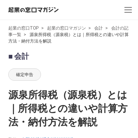
起業の窓口TOP
起業の窓口マガジン
会計
会計の記
事一覧
源泉所得税（源泉税）とは｜所得税との違いや計算
全記事一覧
方法・納付方法を解説
起業・創業
会計
開業
確定申告
副業
源泉所得税（源泉税）とは
会社設立・法人化
｜所得税との違いや計算方
会計
法・納付方法を解説
AI×起業