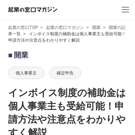
起業の窓口TOP
起業の窓口マガジン
開業
開業の記
事一覧
インボイス制度の補助金は個人事業主も受給可能！
全記事一覧
申請方法や注意点をわかりやすく解説
起業・創業
開業
開業
個人事業主
確定申告
副業
インボイス制度の補助金は
会社設立・法人化
個人事業主も受給可能！申
会計
請方法や注意点をわかりや
AI×起業
すく解説