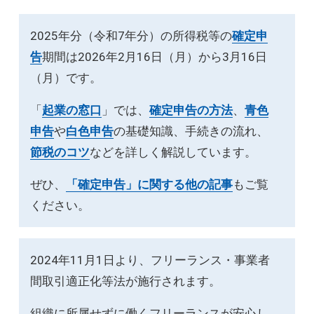
2025年分（令和7年分）の所得税等の
確定申
告
期間は2026年2月16日（月）から3月16日
（月）です。
「
起業の窓口
」では、
確定申告の方法
、
青色
申告
や
白色申告
の基礎知識、手続きの流れ、
節税のコツ
などを詳しく解説しています。
ぜひ、
「確定申告」に関する他の記事
もご覧
ください。
2024年11月1日より、フリーランス・事業者
間取引適正化等法が施行されます。
組織に所属せずに働くフリーランスが安心し