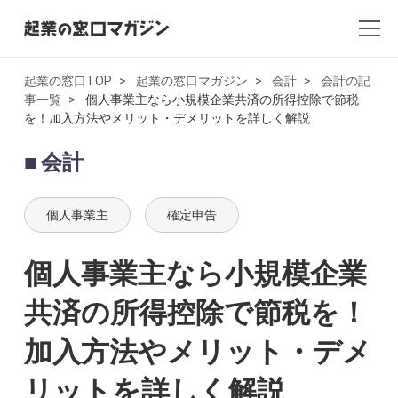
起業の窓口TOP
起業の窓口マガジン
会計
会計の記
事一覧
個人事業主なら小規模企業共済の所得控除で節税
全記事一覧
を！加入方法やメリット・デメリットを詳しく解説
起業・創業
会計
開業
個人事業主
確定申告
副業
個人事業主なら小規模企業
会社設立・法人化
共済の所得控除で節税を！
会計
加入方法やメリット・デメ
AI×起業
リットを詳しく解説