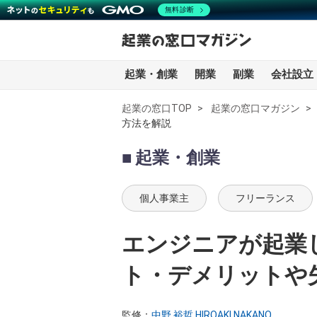
無料診断
起業・創業
開業
副業
会社設立
起業の窓口TOP
起業の窓口マガジン
方法を解説
全記事一覧
起業・創業
起業・創業
個人事業主
フリーランス
開業
エンジニアが起業
副業
ト・デメリットや
会社設立・法人化
会計
監修：
中野 裕哲 HIROAKI NAKANO