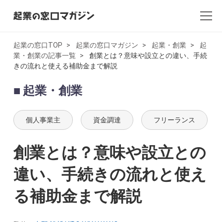
起業の窓口TOP
起業の窓口マガジン
起業・創業
起
業・創業の記事一覧
創業とは？意味や設立との違い、手続
全記事一覧
きの流れと使える補助金まで解説
起業・創業
起業・創業
開業
個人事業主
資金調達
フリーランス
副業
創業とは？意味や設立との
会社設立・法人化
違い、手続きの流れと使え
会計
る補助金まで解説
AI×起業