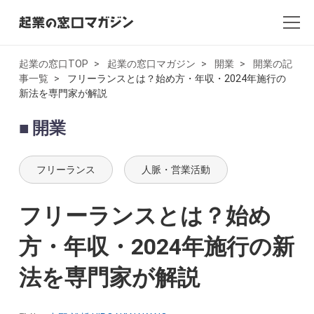
起業の窓口TOP
起業の窓口マガジン
開業
開業の記
事一覧
フリーランスとは？始め方・年収・2024年施行の
全記事一覧
新法を専門家が解説
起業・創業
開業
開業
フリーランス
人脈・営業活動
副業
フリーランスとは？始め
会社設立・法人化
方・年収・2024年施行の新
会計
法を専門家が解説
AI×起業