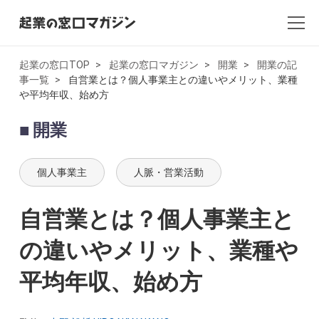
起業の窓口TOP
起業の窓口マガジン
開業
開業の記
事一覧
自営業とは？個人事業主との違いやメリット、業種
全記事一覧
や平均年収、始め方
起業・創業
開業
開業
個人事業主
人脈・営業活動
副業
自営業とは？個人事業主と
会社設立・法人化
の違いやメリット、業種や
会計
平均年収、始め方
AI×起業