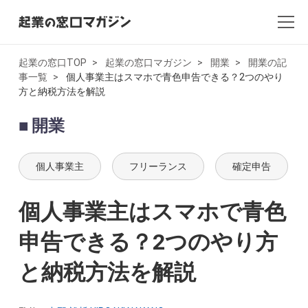
起業の窓口TOP
起業の窓口マガジン
開業
開業の記
事一覧
個人事業主はスマホで青色申告できる？2つのやり
全記事一覧
方と納税方法を解説
起業・創業
開業
開業
個人事業主
フリーランス
確定申告
副業
個人事業主はスマホで青色
会社設立・法人化
申告できる？2つのやり方
会計
と納税方法を解説
AI×起業