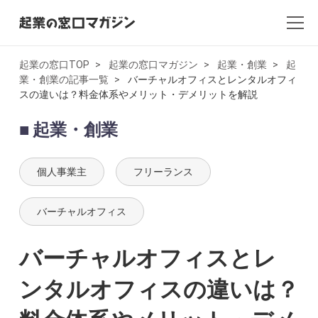
起業の窓口TOP
起業の窓口マガジン
起業・創業
起
業・創業の記事一覧
バーチャルオフィスとレンタルオフィ
全記事一覧
スの違いは？料金体系やメリット・デメリットを解説
起業・創業
起業・創業
開業
個人事業主
フリーランス
副業
バーチャルオフィス
会社設立・法人化
バーチャルオフィスとレ
会計
ンタルオフィスの違いは？
AI×起業