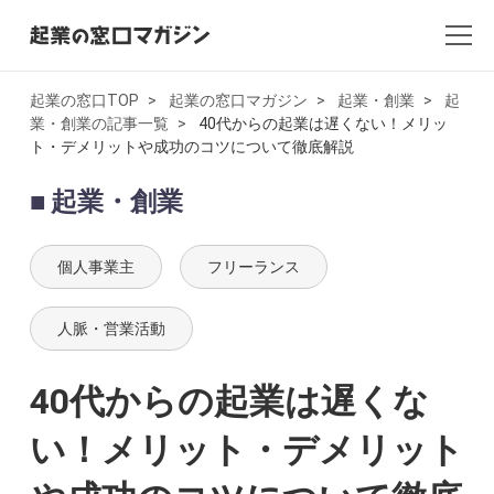
起業の窓口TOP
起業の窓口マガジン
起業・創業
起
業・創業の記事一覧
40代からの起業は遅くない！メリッ
全記事一覧
ト・デメリットや成功のコツについて徹底解説
起業・創業
起業・創業
開業
個人事業主
フリーランス
副業
人脈・営業活動
会社設立・法人化
40代からの起業は遅くな
会計
い！メリット・デメリット
AI×起業