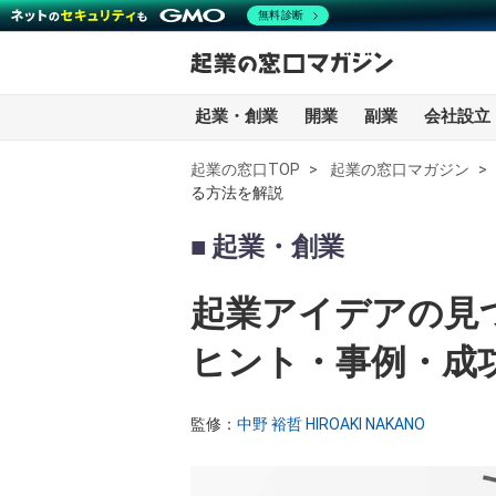
無料診断
起業・創業
開業
副業
会社設立
起業の窓口TOP
起業の窓口マガジン
る方法を解説
全記事一覧
起業・創業
起業・創業
起業アイデアの見
開業
ヒント・事例・成
副業
監修：
中野 裕哲 HIROAKI NAKANO
会社設立・法人化
会計