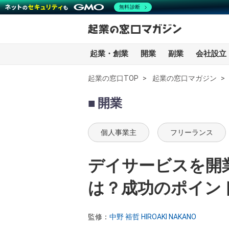
無料診断
起業・創業
開業
副業
会社設立
起業の窓口TOP
起業の窓口マガジン
全記事一覧
開業
起業・創業
個人事業主
フリーランス
開業
デイサービスを開
副業
は？成功のポイン
会社設立・法人化
監修：
中野 裕哲 HIROAKI NAKANO
会計