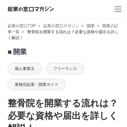
起業の窓口TOP
起業の窓口マガジン
開業
開業の記
事一覧
整骨院を開業する流れは？必要な資格や届出を詳し
全記事一覧
く解説！
起業・創業
開業
開業
個人事業主
フリーランス
副業
業種別起業・開業ガイド
会社設立・法人化
整骨院を開業する流れは？
会計
必要な資格や届出を詳しく
AI×起業