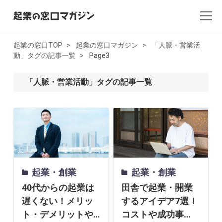
起業の窓口TOP
起業の窓口マガジン
「人脈・営業活
動」タグの記事一覧
Page3
全記事一覧
「人脈・営業活動」タグの記事一覧
起業・創業
開業
副業
会社設立・法人化
起業・創業
起業・創業
会計
40代からの起業は
田舎で起業・開業
遅くない！メリッ
するアイデア7選！
AI×起業
ト・デメリットや
コストや成功事