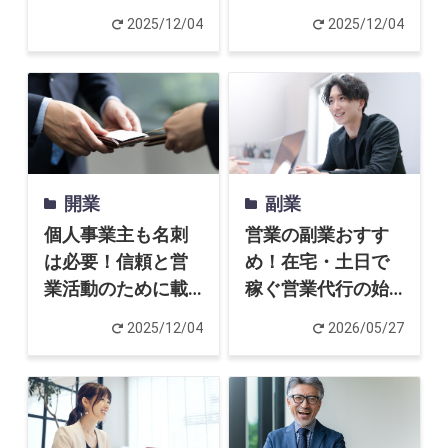
成功のコツについ
例、失敗しないた
起業家インタビュー
2025/12/04
2025/12/04
て徹底解説
めのポイントも解
説
Powered by
開業
副業
個人事業主も名刺
営業の副業おすす
は必要！信頼と営
め！在宅・土日で
業活動のために載
稼ぐ営業代行の始
せるべき内容やポ
め方
2025/12/04
2026/05/27
イントも解説