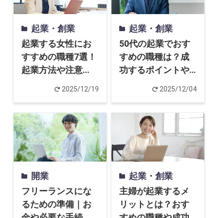
起業・創業
起業・創業
起業する女性にお
50代の起業でおす
すすめの職種7選！
すめの職種は？成
起業方法や注意
功するポイントや
点、起業資金の支
お金の注意点を解
2025/12/19
2025/12/04
援まで解説
説
開業
起業・創業
フリーランスにな
主婦が起業するメ
るための準備｜お
リットとは？おす
金や必要な手続
すめの職種や成功