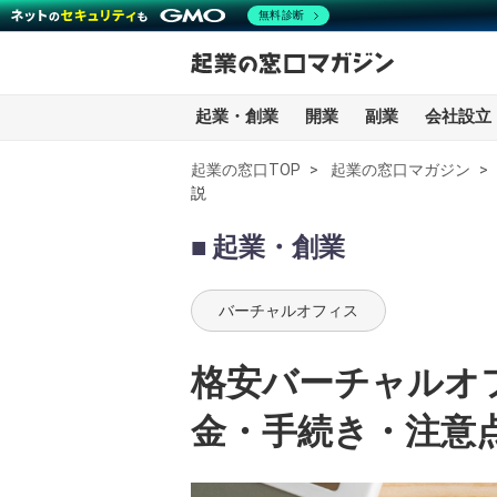
無料診断
起業・創業
開業
副業
会社設立
起業の窓口TOP
起業の窓口マガジン
説
全記事一覧
起業・創業
起業・創業
バーチャルオフィス
開業
格安バーチャルオ
副業
金・手続き・注意
会社設立・法人化
会計