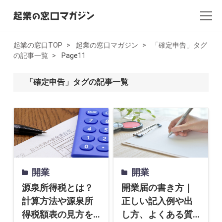
起業の窓口TOP
起業の窓口マガジン
「確定申告」タグ
の記事一覧
Page11
全記事一覧
「確定申告」タグの記事一覧
起業・創業
開業
副業
会社設立・法人化
開業
開業
会計
源泉所得税とは？
開業届の書き方｜
計算方法や源泉所
正しい記入例や出
AI×起業
得税額表の見方を
し方、よくある質