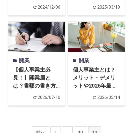
わかりやすく解説
問を徹底解説
起業家インタビュー
2024/12/06
2025/03/18
Powered by
開業
開業
【個人事業主必
個人事業主とは？
見！】開業届と
メリット・デメリ
は？書類の書き方
ットや2026年最新
や税務署への出し
の税制改正を解説
2026/07/10
2026/05/14
方を解説
前へ
1
…
10
11