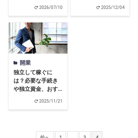
イントを解説
事例、費用や失敗
起業家インタビュー
2026/07/10
2025/12/04
しないポイントま
で
Powered by
開業
独立して稼ぐに
は？必要な手続き
や独立資金、おす
すめの仕事10選を
2025/11/21
紹介【早見表あ
り】
前へ
1
…
3
4