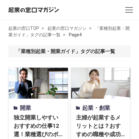
起業の窓口TOP
起業の窓口マガジン
「業種別起業・開
業ガイド」タグの記事一覧
Page4
全記事一覧
「業種別起業・開業ガイド」タグの記事一覧
起業・創業
開業
副業
会社設立・法人化
開業
起業・創業
会計
独立開業しやすい
主婦が起業するメ
おすすめの仕事12
リットとは？おす
AI×起業
選！業種選びのポ
すめの職種や成功