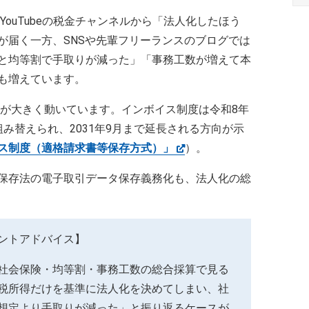
YouTubeの税金チャンネルから「法人化したほう
が届く一方、SNSや先輩フリーランスのブログでは
と均等割で手取りが減った」「事務工数が増えて本
も増えています。
のが大きく動いています。インボイス制度は令和8年
み替えられ、2031年9月まで延長される方向が示
ス制度（適格請求書等保存方式）」
）。
保存法の電子取引データ保存義務化も、法人化の総
ントアドバイス】
社会保険・均等割・事務工数の総合採算で見る
税所得だけを基準に法人化を決めてしまい、社
想定より手取りが減った」と振り返るケースが