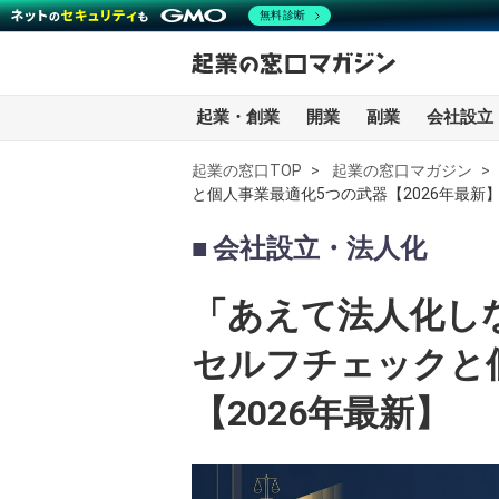
無料診断
起業・創業
開業
副業
会社設立
起業の窓口TOP
起業の窓口マガジン
と個人事業最適化5つの武器【2026年最新
全記事一覧
会社設立・法人化
起業・創業
「あえて法人化し
開業
セルフチェックと
副業
【2026年最新】
会社設立・法人化
会計