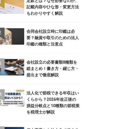
定款とは？なぜ必要なのか、
記載内容やひな形・変更方法
もわかりやすく解説
合同会社設立時に印鑑は必
要？融資や取引のための法人
印鑑の種類と注意点
会社設立の必要書類8種類を
総まとめ！書き方・綴じ方・
提出まで徹底解説
法人化で節税できる年収はい
くらから？2026年改正後の
損益分岐点と10種類の節税策
を税理士が解説