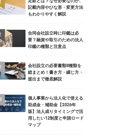
定款とは？なぜ必要なのか、
記載内容やひな形・変更方法
もわかりやすく解説
合同会社設立時に印鑑は必
要？融資や取引のための法人
印鑑の種類と注意点
会社設立の必要書類8種類を
総まとめ！書き方・綴じ方・
提出まで徹底解説
個人事業から法人化で使える
助成金・補助金【2026年
版】法人成りタイミングで活
用したい12制度と申請ロード
マップ