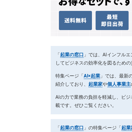
「
起業の窓口
」では、AIインフル
してビジネスの効率化を図るための
特集ページ「
AI×起業
」では、最新の
紹介しており、
起業家
や
個人事業主
AIの力で業務の負担を軽減し、ビ
載です。ぜひご覧ください。
「
起業の窓口
」の特集ページ「
起業