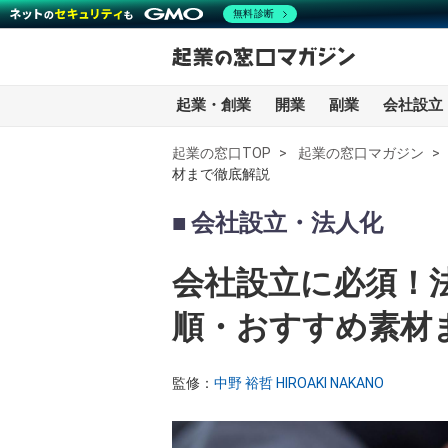
無料診断
起業・創業
開業
副業
会社設立
起業の窓口TOP
起業の窓口マガジン
材まで徹底解説
全記事一覧
会社設立・法人化
起業・創業
会社設立に必須！
開業
順・おすすめ素材
副業
監修：
中野 裕哲 HIROAKI NAKANO
会社設立・法人化
会計