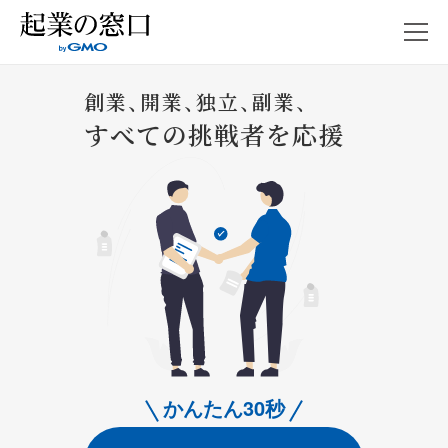
起業の窓口とは
掲載サービス一覧
創業、開業、独立、副業、
起業の窓口マガジン
すべての挑戦者を応援
目的からサービスを探す
法人登記する
サービス名・商号を考える
銀行口座・ビジネスカードを作る
仕事環境を整える
バックオフィスを強化する
WEBサイトを作る
ネットショップを開設する
実店舗を運営する
かんたん30秒
ネットで集客する
営業活動を行う